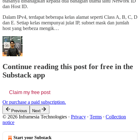
biasanya dibahagikan kepada dua bahagian utama iaitu Network ID
dan Host ID.
Dalam IPv4, terdapat beberapa kelas alamat seperti Class A, B, C, D
dan E. Setiap kelas mempunyai julat IP, subnet mask dan jumlah
host yang berbeza mengik…
Continue reading this post for free in the
Substack app
Claim my free post
Or purchase a paid subscription.
Previous
Next
© 2026 Inframesia Technologies
·
Privacy
∙
Terms
∙
Collection
notice
Start your Substack