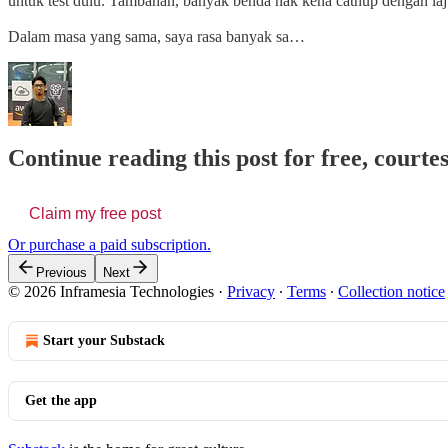
untuk test dulu. Tambahan, banyak benda nak kena cathup dengan laju
Dalam masa yang sama, saya rasa banyak sa…
Continue reading this post for free, courte
Claim my free post
Or purchase a paid subscription.
Previous
Next
© 2026 Inframesia Technologies
·
Privacy
∙
Terms
∙
Collection notice
Start your Substack
Get the app