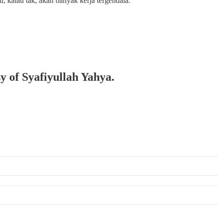
, kalau tak, akan banyak kerja tergendala.
sy of Syafiyullah Yahya.