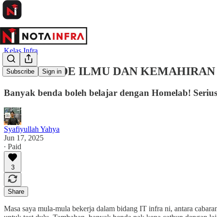
Kelas Infra
🚀 UPGRADE ILMU DAN KEMAHIRAN
Subscribe
Sign in
Banyak benda boleh belajar dengan Homelab! Serius
Syafiyullah Yahya
Jun 17, 2025
∙ Paid
3
Share
Masa saya mula-mula bekerja dalam bidang IT infra ni, antara cabaran